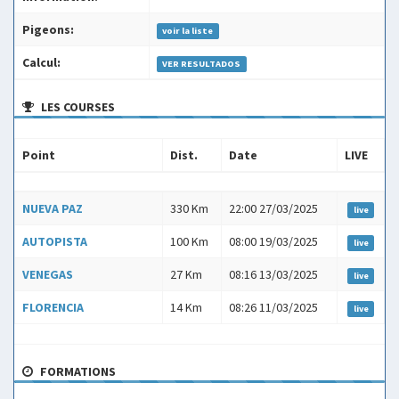
Pigeons:
voir la liste
Calcul:
VER RESULTADOS
LES COURSES
Point
Dist.
Date
LIVE
Point
Dist.
Date
LIVE
NUEVA PAZ
330 Km
22:00 27/03/2025
live
AUTOPISTA
100 Km
08:00 19/03/2025
live
VENEGAS
27 Km
08:16 13/03/2025
live
FLORENCIA
14 Km
08:26 11/03/2025
live
FORMATIONS