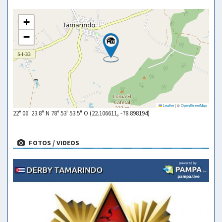
+
−
Leaflet
|
©
OpenStreetMap
22° 06' 23.8" N 78° 53' 53.5" O (22.106611, -78.898194)
FOTOS / VIDEOS