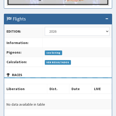
Flights
EDITION:
Information:
Pigeons:
see listing
Calculation:
VER RESULTADOS
RACES
Liberation
Dist.
Date
LIVE
Liberation
Dist.
Date
LIVE
No data available in table