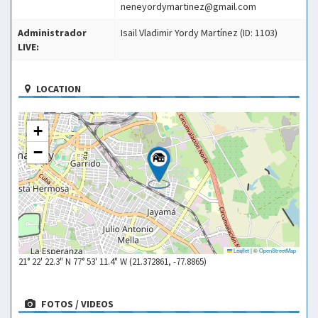
neneyordymartinez@gmail.com
Administrador
Isail Vladimir Yordy Martínez (ID: 1103)
LIVE:
LOCATION
+
−
Leaflet
|
©
OpenStreetMap
21° 22' 22.3" N 77° 53' 11.4" W (21.372861, -77.8865)
FOTOS / VIDEOS