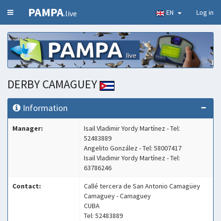
PAMPA
EN
Log in
.live
DERBY CAMAGUEY
Information
Manager:
Isail Vladimir Yordy Martínez - Tel:
52483889
Angelito González - Tel: 58007417
Isail Vladimir Yordy Martínez - Tel:
63786246
Contact:
Callé tercera de San Antonio Camagüey
Camaguey - Camaguey
CUBA
Tel: 52483889