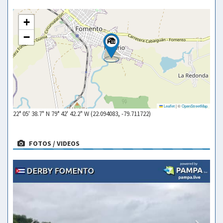
+
−
Leaflet
|
©
OpenStreetMap
22° 05' 38.7" N 79° 42' 42.2" W (22.094083, -79.711722)
FOTOS / VIDEOS