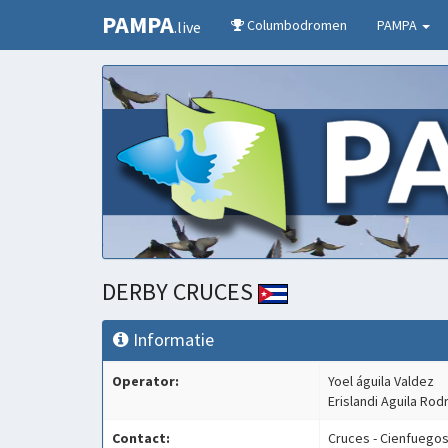
PAMPA
Columbodromen
PAMPA
.live
DERBY CRUCES
Informatie
Operator:
Yoel águila Valdez
Erislandi Aguila Rod
Contact:
Cruces - Cienfuego