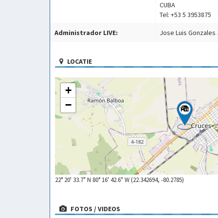
CUBA
Tel: +53 5 3953875
Administrador LIVE:
Jose Luis Gonzales 
LOCATIE
+
−
22° 20' 33.7" N 80° 16' 42.6" W (22.342694, -80.2785)
FOTOS / VIDEOS