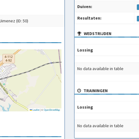
Duiven:
Resultaten:
Jimenez (ID: 50)
WEDSTRIJDEN
Lossing
Lossing
No data available in table
TRAININGEN
Lossing
Leaflet
|
©
OpenStreetMap
Lossing
No data available in table