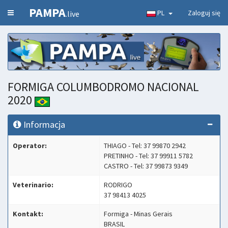
PAMPA
PL
Zaloguj się
.live
FORMIGA COLUMBODROMO NACIONAL
2020
Informacja
Operator:
THIAGO - Tel: 37 99870 2942
PRETINHO - Tel: 37 99911 5782
CASTRO - Tel: 37 99873 9349
Veterinario:
RODRIGO
37 98413 4025
Kontakt:
Formiga - Minas Gerais
BRASIL