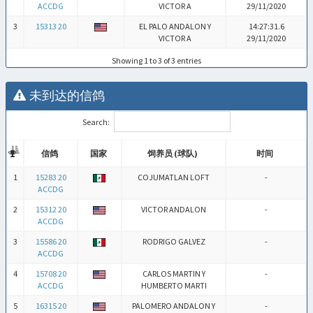
ACCDG
VICTOR A
29/11/2020
3
15313 20
EL PALO ANDALON Y
14:27:31.6
VICTOR A
29/11/2020
Showing 1 to 3 of 3 entries
未到达的信鸽
Search:
信鸽
国家
饲养员 (球队)
时间
信鸽
国家
饲养员 (球队)
时间
1
15283 20
COJUMATLAN LOFT
-
ACCDG
2
15312 20
VICTOR ANDALON
-
ACCDG
3
15586 20
RODRIGO GALVEZ
-
ACCDG
4
15708 20
CARLOS MARTIN Y
-
ACCDG
HUMBERTO MARTI
5
16315 20
PALOMERO ANDALON Y
-