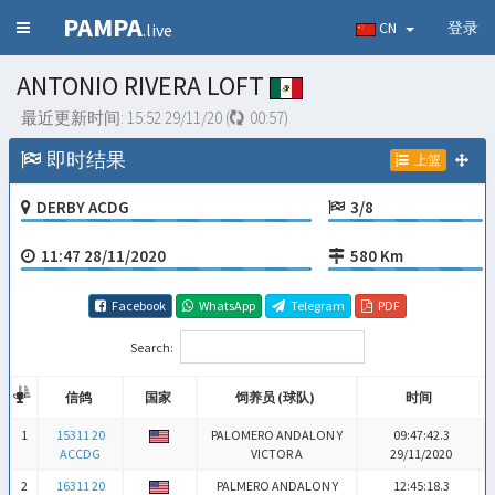
PAMPA
CN
登录
.live
ANTONIO RIVERA LOFT
最近更新时间:
15:52 29/11/20
(
00:57
)
即时结果
上篮
DERBY ACDG
3/8
11:47 28/11/2020
580 Km
Facebook
WhatsApp
Telegram
PDF
Search:
信鸽
国家
饲养员 (球队)
时间
信鸽
国家
饲养员 (球队)
时间
1
15311 20
PALOMERO ANDALON Y
09:47:42.3
ACCDG
VICTOR A
29/11/2020
2
16311 20
PALMERO ANDALON Y
12:45:18.3