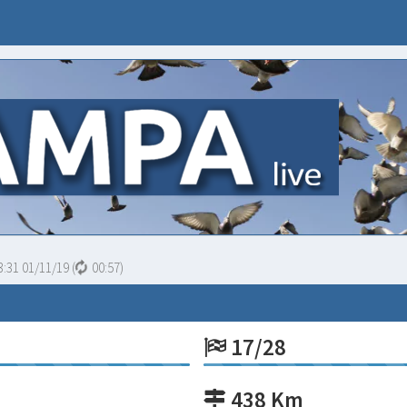
3:31 01/11/19
(
00:57
)
17/28
438 Km