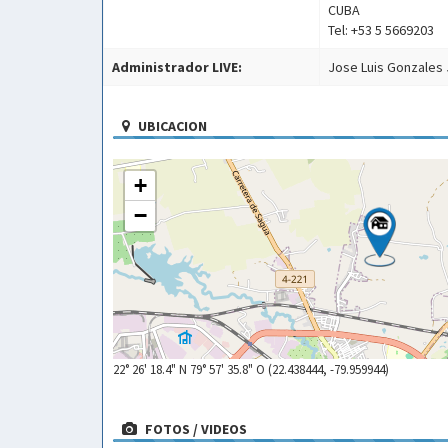
CUBA
Tel: +53 5 5669203
Administrador LIVE:
Jose Luis Gonzales 
UBICACION
+
−
22° 26' 18.4" N 79° 57' 35.8" O (22.438444, -79.959944)
FOTOS / VIDEOS