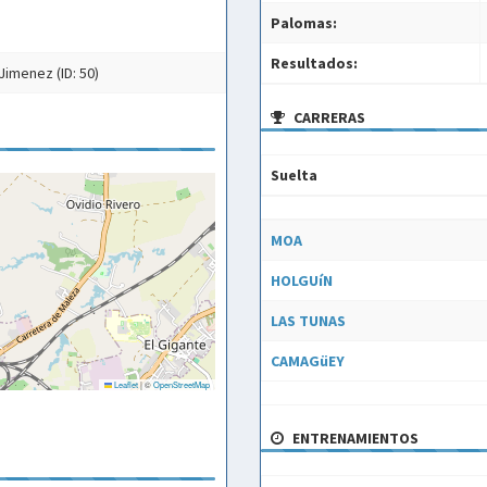
Palomas:
Resultados:
Jimenez (ID: 50)
CARRERAS
Suelta
Suelta
MOA
HOLGUíN
LAS TUNAS
CAMAGüEY
Leaflet
|
©
OpenStreetMap
ENTRENAMIENTOS