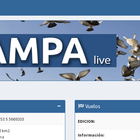
Vuelos
 +53 5 5669203
EDICION:
l km2
Información:
ara