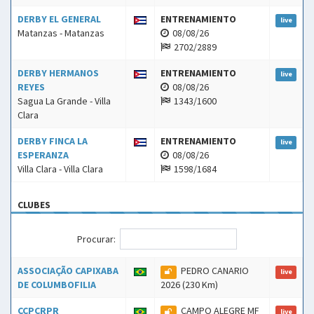
DERBY EL GENERAL
ENTRENAMIENTO
live
Matanzas - Matanzas
08/08/26
2702/2889
DERBY HERMANOS
ENTRENAMIENTO
live
REYES
08/08/26
Sagua La Grande - Villa
1343/1600
Clara
DERBY FINCA LA
ENTRENAMIENTO
live
ESPERANZA
08/08/26
Villa Clara - Villa Clara
1598/1684
CLUBES
Procurar:
ASSOCIAÇÃO CAPIXABA
PEDRO CANARIO
live
DE COLUMBOFILIA
2026 (230 Km)
CCPCRPR
CAMPO ALEGRE MF
live