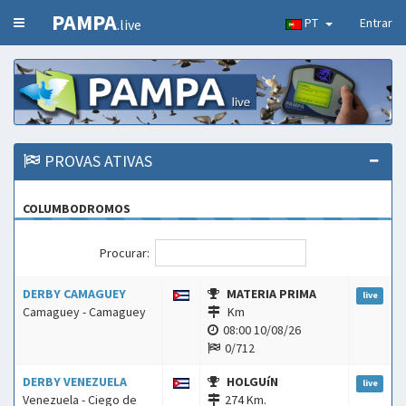
PAMPA
PT
Entrar
.live
PROVAS ATIVAS
COLUMBODROMOS
Procurar:
DERBY CAMAGUEY
MATERIA PRIMA
live
Camaguey - Camaguey
Km
08:00 10/08/26
0/712
DERBY VENEZUELA
HOLGUíN
live
Venezuela - Ciego de
274 Km.