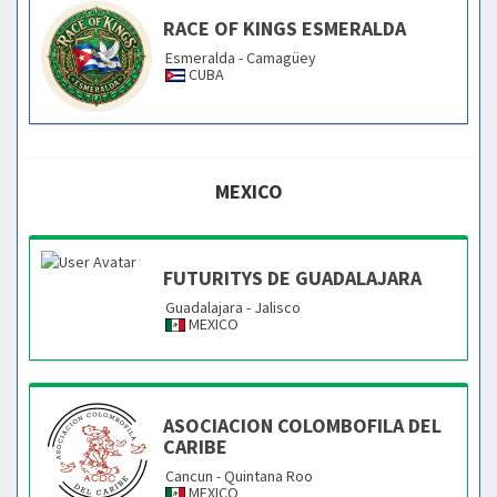
RACE OF KINGS ESMERALDA
Esmeralda - Camagüey
CUBA
MEXICO
FUTURITYS DE GUADALAJARA
Guadalajara - Jalisco
MEXICO
ASOCIACION COLOMBOFILA DEL
CARIBE
Cancun - Quintana Roo
MEXICO