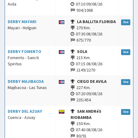
Avila
07:10 09/08/26
934/1068
DERBY MAYARI
LA BALLITA FLORIDA
live
Mayari - Holguin
270 Km.
07:30 08/08/26
675/770
DERBY FOMENTO
SOLA
live
Fomento - Sancti
215 Km.
Spiritus
07:15 08/08/26
2149/2270
DERBY MAJIBACOA
CIEGO DE AVILA
live
Majibacoa - Las Tunas
227 Km.
07:20 09/08/26
235/454
DERBY DEL AZUAY
SAN ANDRéS
live
Cuenca - Azuay
RIOBAMBA
150 Km.
07:40 08/08/26
80/91