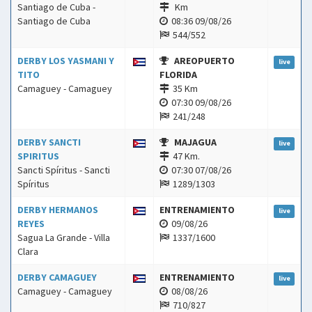
Santiago de Cuba -
Km
Santiago de Cuba
08:36 09/08/26
544/552
DERBY LOS YASMANI Y
AREOPUERTO
live
TITO
FLORIDA
Camaguey - Camaguey
35 Km
07:30 09/08/26
241/248
DERBY SANCTI
MAJAGUA
live
SPIRITUS
47 Km.
Sancti Spíritus - Sancti
07:30 07/08/26
Spíritus
1289/1303
DERBY HERMANOS
ENTRENAMIENTO
live
REYES
09/08/26
Sagua La Grande - Villa
1337/1600
Clara
DERBY CAMAGUEY
ENTRENAMIENTO
live
Camaguey - Camaguey
08/08/26
710/827