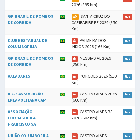
2026 (395 Km)
GP BRASIL DE POMBOS
SANTA CRUZ DO
live
DE CORRIDA
CAPIBARIBE PE 2026 (350
Km)
CLUBE ESTADUAL DE
PALMEIRA DOS
live
COLUMBOFILIA
INDIOS 2026 (166 Km)
GP BRASIL DE POMBOS
MESSIAS AL 2026
live
DE CORRIDA
(250 Km)
VALADARES
PORÇOES 2026 (510
live
Km)
A.C.E ASSOCIAÇÃO
CASTRO ALVES 2026
live
ENEAPOLITANA CAP
(600 Km)
ASSOCIAÇÃO
CASTRO ALVES BA
live
COLUMBOFILA
2026 (602 Km)
FRANCISCO SA
UNIÃO COLUMBOFILA
CASTRO ALVES
live