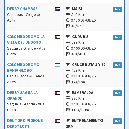
DERBY CHAMBAS
MAISI
live
Chambas - Ciego de
540 Km.
Avila
07:30 08/08/26
48/67
COLOMBODROMO LA
GURURU
live
VILLA DEL UNDOSO
299 Km.
Sagua La Grande - Villa
07:00 09/08/26
Clara
404/413
COLOMBODROMO
CRUCE RUTA 3 Y 60
live
BAHIA GLOBO
453 Km.
Bahia Blanca - Buenos
09:10 08/08/26
Aires
174/188
DERBY SAGUA LA
ESMERALDA
live
GRANDE
226 Km.
Sagua la Grande - Villa
07:05 08/08/26
Clara
1134/1168
DEL TORO PIGEONS
ENTRENAMIENTO
live
DERBY LOFT
2KM