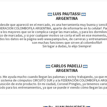
LUIS PAUTASSI
ARGENTINA
 desde que apareció en el mercado, es una herramienta muy buena y sencilla 
EDERACION COLOMBOFILA ARGENTINA, aparte de informarte en tu celular!. Pa
ra los mayores que se le complica cargar las marcadas, y para los dormil
so de marcadas, y si por cualquier motivo se corta el wifi en ese momento, te
todos los datos en la página web www.pampa.live, de carreras y entrenamie
son muchas funciones que sirven al colombofilo!!
Sin lugar a dudas, lo elijo Siempre!
CARLOS PADELLI
ARGENTINA
. Me ayuda mucho cuando llegan las palomas y estoy trabajando, ya que me 
l sistema de cómputos CIRCUITO SUR y a la FEDERACIÓN COLOMBOFILA ARGEN
isición de este producto. En mi ciudad, Coronel Pringles, ya tenemos vario
o para los entrenamientos, ya que se puede ir viendo cómo llegan las palo