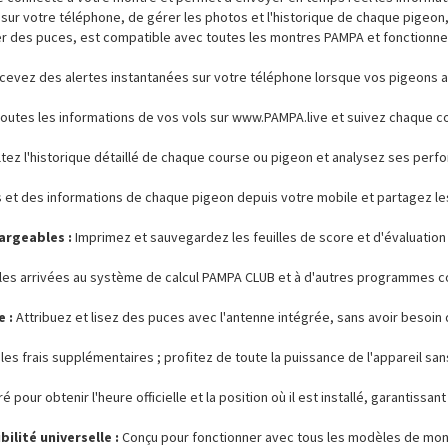
sur votre téléphone, de gérer les photos et l'historique de chaque pigeon, d
 des puces, est compatible avec toutes les montres PAMPA et fonctionne v
evez des alertes instantanées sur votre téléphone lorsque vos pigeons ar
utes les informations de vos vols sur www.PAMPA.live et suivez chaque co
tez l'historique détaillé de chaque course ou pigeon et analysez ses perf
et des informations de chaque pigeon depuis votre mobile et partagez les 
argeables :
Imprimez et sauvegardez les feuilles de score et d'évaluation
es arrivées au système de calcul PAMPA CLUB et à d'autres programmes c
 :
Attribuez et lisez des puces avec l'antenne intégrée, sans avoir besoin 
les frais supplémentaires ; profitez de toute la puissance de l'appareil sa
 pour obtenir l'heure officielle et la position où il est installé, garantissan
ilité universelle :
Conçu pour fonctionner avec tous les modèles de mo