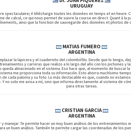
Dr. JUAN PIQUEREZ
URUGUAY
e spectaculaire; il télécharge toutes les données en temps et en heure. C
me de calcul, ce qui nous permet de suivre la course en direct. Quant à la
aînements, ainsi que la fonction de sauvegarde des données et photos de ch
MATIAS FUMERO
ARGENTINA
mplazar la lapicera y el cuadernito del colombófilo. Desde que lo tengo, dej
ntrenamientos y carreras que realizo a lo largo del año con los pichones y l
o queda almacenado en el sistema. Eso hace que, al momento de buscar la
 sistema me proporciona toda su información. Esto ahorra muchísimo tiempo
 de cada paloma y su foto. Lo más destacable es que, cuando no estamos e
. Y no solo me avisa a mí, sino que informa directamente al sistema de có
para otras tareas.
CRISTIAN GARCIA
ARGENTINA
ar y manejar. Te permite hacer un muy buen análisis de los entrenamientos e
ra un buen análisis. También te permite cargar las coordenadas de los pun