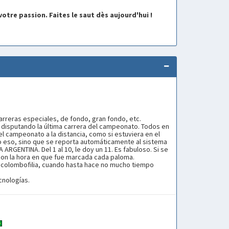
otre passion. Faites le saut dès aujourd'hui !
rreras especiales, de fondo, gran fondo, etc.
disputando la última carrera del campeonato. Todos en
del campeonato a la distancia, como si estuviera en el
olo eso, sino que se reporta automáticamente al sistema
RGENTINA. Del 1 al 10, le doy un 11. Es fabuloso. Si se
 con la hora en que fue marcada cada paloma.
colombofilia, cuando hasta hace no mucho tiempo
cnologías.