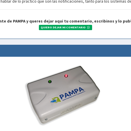
 hablar de lo práctico que son las notificaciones, tanto para los sistemas de
ente de PAMPA y queres dejar aqui tu comentario, escribinos y lo pub
QUIERO DEJAR MI COMENTARIO