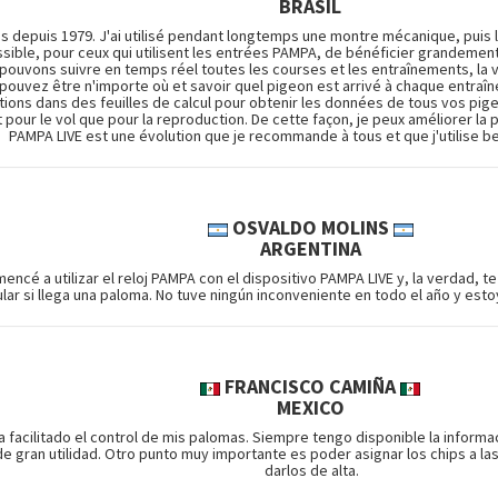
BRASIL
ns depuis 1979. J'ai utilisé pendant longtemps une montre mécanique, puis
ossible, pour ceux qui utilisent les entrées PAMPA, de bénéficier grandement d
pouvons suivre en temps réel toutes les courses et les entraînements, la v
pouvez être n'importe où et savoir quel pigeon est arrivé à chaque entraî
ions dans des feuilles de calcul pour obtenir les données de tous vos pigeo
t pour le vol que pour la reproduction. De cette façon, je peux améliorer l
PAMPA LIVE est une évolution que je recommande à tous et que j'utilise 
OSVALDO MOLINS
ARGENTINA
mencé a utilizar el reloj PAMPA con el dispositivo PAMPA LIVE y, la verdad, t
lular si llega una paloma. No tuve ningún inconveniente en todo el año y es
FRANCISCO CAMIÑA
MEXICO
a facilitado el control de mis palomas. Siempre tengo disponible la informa
e gran utilidad. Otro punto muy importante es poder asignar los chips a las 
darlos de alta.