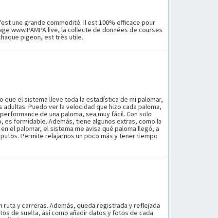
'est une grande commodité. Il est 100% efficace pour
 page www.PAMPA.live, la collecte de données de courses
aque pigeon, est très utile.
o que el sistema lleve toda la estadística de mi palomar,
as adultas. Puedo ver la velocidad que hizo cada paloma,
 performance de una paloma, sea muy fácil. Con solo
, es formidable. Además, tiene algunos extras, como la
n el palomar, el sistema me avisa qué paloma llegó, a
mputos. Permite relajarnos un poco más y tener tiempo
n ruta y carreras. Además, queda registrada y reflejada
tos de suelta, así como añadir datos y fotos de cada