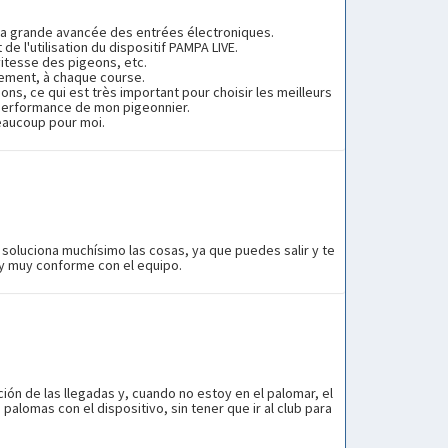
 la grande avancée des entrées électroniques.
e l'utilisation du dispositif PAMPA LIVE.
itesse des pigeons, etc.
nement, à chaque course.
ns, ce qui est très important pour choisir les meilleurs
a performance de mon pigeonnier.
beaucoup pour moi.
e soluciona muchísimo las cosas, ya que puedes salir y te
toy muy conforme con el equipo.
ción de las llegadas y, cuando no estoy en el palomar, el
palomas con el dispositivo, sin tener que ir al club para