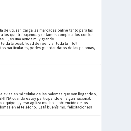
de utilizar. Carga las marcadas online tanto para las
ra los que trabajamos y estamos complicados con los
ones…, es una ayuda muy grande.
 da la posibilidad de reenviar toda la info!!
ntos particulares, podes guardar datos de las palomas,
avisa en mi celular de las palomas que van llegando y,
TINA cuando estoy participando en algún nacional.
s equipos, y eso agiliza mucho la obtención de los
mas en el teléfono. ¡Está buenísimo, felicitaciones!