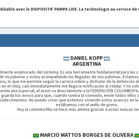
liable avec le DISPOSITIF PAMPA LIVE. La technologie au service de v
DANIEL KOPP
ARGENTINA
almente enamorado del sistema. Es una herramienta fundamental para las ca
e mi palomar y estoy acompañando las llegadas de mis palomas. Estamos 
ivo, lo que me permite seguir la carrera online y disfrutar de la definición 
n el reloj, casi inmediatamente me llega la notificación al celular. Y no s
iendo una especial, el aviso va directamente a la FEDERACIÓN COLOMBOFILA A
a guarda los avisos para que, cuando vuelva la conexión, envíe todos ellos
adecimientos. No puedo creer que estemos viviendo estos avances en la 
estábamos con el anillo de goma.
Hoy la colombofilia se hace más amena gracias a estas nuevas te
MARCIO MATTOS BORGES DE OLIVERA