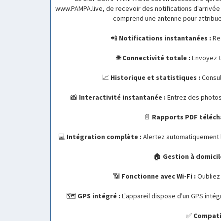
www.PAMPA.live, de recevoir des notifications d'arrivée 
comprend une antenne pour attribuer
📲
Notifications instantanées :
Rec
🌐
Connectivité totale :
Envoyez to
📈
Historique et statistiques :
Consul
📸
Interactivité instantanée :
Entrez des photos 
📄
Rapports PDF téléch
💻
Intégration complète :
Alertez automatiquement l
🏠
Gestion à domicile
📶
Fonctionne avec Wi-Fi :
Oubliez 
🗺️
GPS intégré :
L'appareil dispose d'un GPS intégré
✅
Compatib