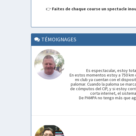
👉
Faites de chaque course un spectacle inoub
TÉMOIGNAGES
Es espectacular, estoy tot
En estos momentos estoy a 750 km d
mi club ya cuentan con el disposit
palomar. Cuando la paloma se marca e
de cómputos del CIP, y si estoy corr
corta internet, el sistem
De PAMPA no tengo más que agr