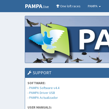
PAMPA
One loft races
PAMPA
.live
SUPPORT
SOFTWARE:
-
PAMPA Software v4.4
-
PAMPA Driver USB
-
PAMPA Actualizador
USER MANUALS: